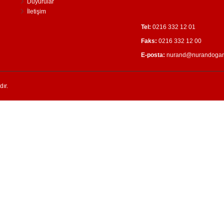
Duyurular
İletişim
Tel:
0216 332 12 01
Faks:
0216 332 12 00
E-posta:
nurand@nurandoga
ır.