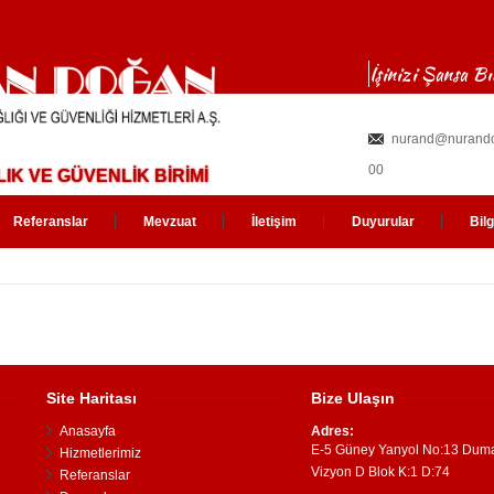
İşinizi Şansa B
nurand@nurand
00
IK VE GÜVENLİK BİRİMİ
Referanslar
Mevzuat
İletişim
Duyurular
Bil
Site Haritası
Bize Ulaşın
Anasayfa
Adres:
E-5 Güney Yanyol No:13 Dum
Hizmetlerimiz
Vizyon D Blok K:1 D:74
Referanslar