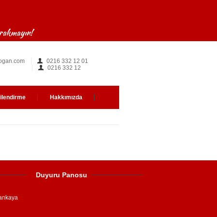
ırakmayın!
ogan.com
0216 332 12 01
0216 332 12
gilendirme
Hakkımızda
Duyuru Panosu
ankaya